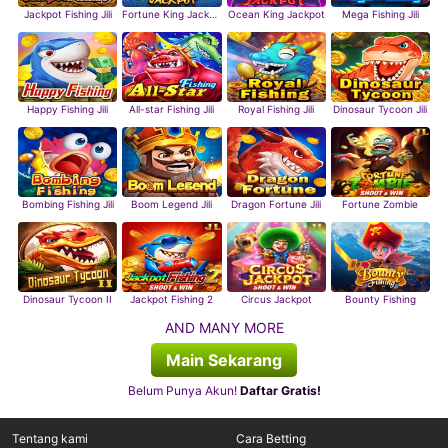
Jackpot Fishing Jili
Fortune King Jackpot
Ocean King Jackpot
Mega Fishing Jili
Happy Fishing Jili
All-star Fishing Jili
Royal Fishing Jili
Dinosaur Tycoon Jili
Bombing Fishing Jili
Boom Legend Jili
Dragon Fortune Jili
Fortune Zombie
Dinosaur Tycoon II
Jackpot Fishing 2
Circus Jackpot
Bounty Fishing
AND MANY MORE
Main Sekarang
Belum Punya Akun!
Daftar Gratis!
Tentang kami
Cara Betting