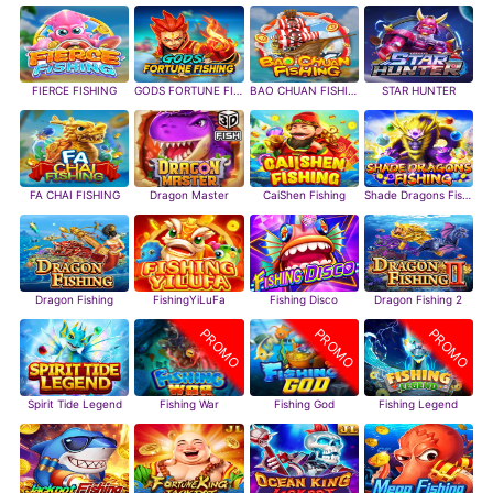
FIERCE FISHING
GODS FORTUNE FISHING
BAO CHUAN FISHING
STAR HUNTER
FA CHAI FISHING
Dragon Master
CaiShen Fishing
Shade Dragons Fishing
Dragon Fishing
FishingYiLuFa
Fishing Disco
Dragon Fishing 2
PROMO
PROMO
PROMO
Spirit Tide Legend
Fishing War
Fishing God
Fishing Legend